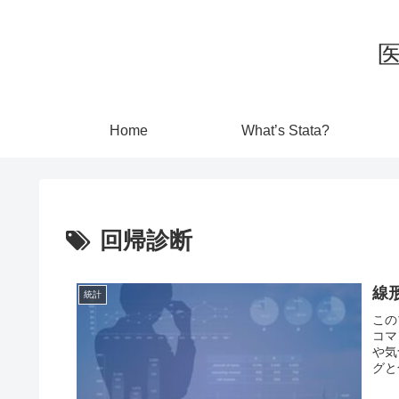
Home
What’s Stata?
回帰診断
線
統計
この
コマ
や気
グと