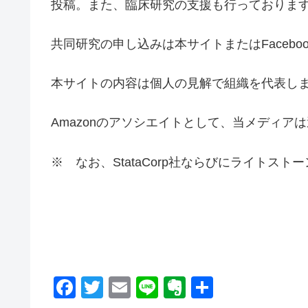
投稿。また、臨床研究の支援も行っておりま
共同研究の申し込みは本サイトまたはFaceboo
本サイトの内容は個人の見解で組織を代表し
Amazonのアソシエイトとして、当メディア
※ なお、StataCorp社ならびにライトス
F
T
E
Li
E
共