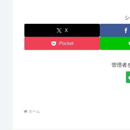
a
wi
m
n
v
有
c
tt
ail
e
er
e
er
n
シ
b
ot
X
o
e
Pocket
o
k
管理者
ホーム