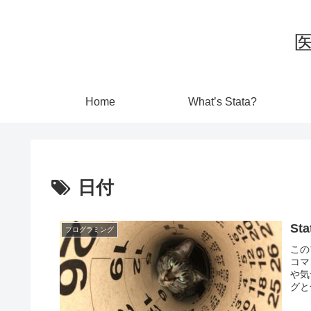
Home
What’s Stata?
日付
S
プログラミング
この
コマ
や気
グと