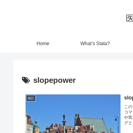
Home
What’s Stata?
slopepower
s
統計
この
コマ
や気
グと