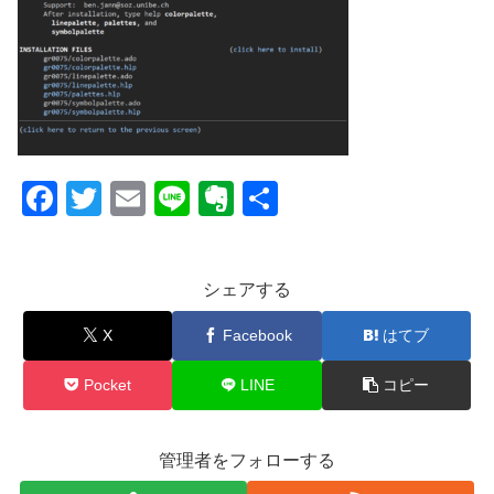
F
T
E
Li
E
共
a
wi
m
n
v
有
c
tt
ail
e
er
シェアする
e
er
n
b
ot
X
Facebook
はてブ
o
e
Pocket
LINE
コピー
o
k
管理者をフォローする