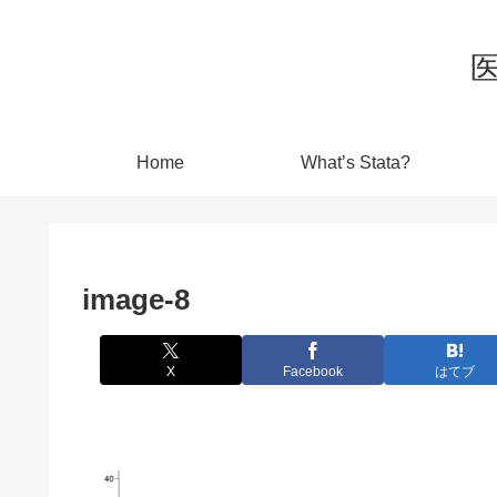
Home
What’s Stata?
image-8
X
Facebook
はてブ