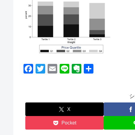
F
T
E
Li
E
共
a
wi
m
n
v
有
c
tt
ail
e
er
e
er
n
シ
b
ot
X
o
e
Pocket
o