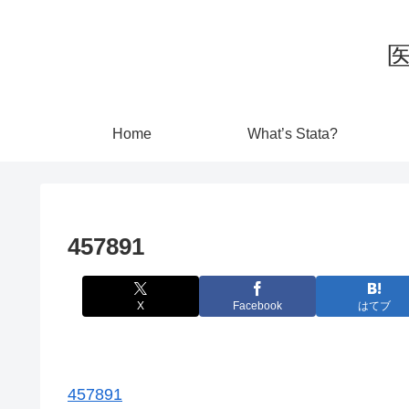
Home
What’s Stata?
457891
X
Facebook
はてブ
457891