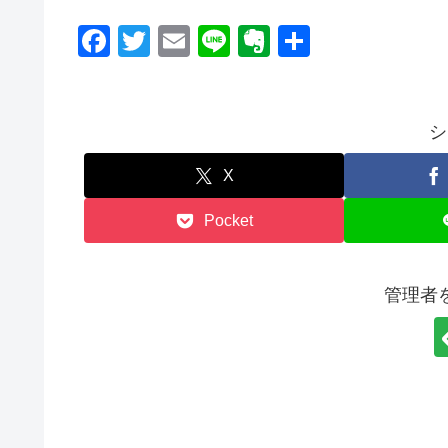
F
T
E
Li
E
共
a
wi
m
n
v
有
c
tt
ail
e
er
e
er
n
シ
b
ot
X
o
e
Pocket
o
k
管理者