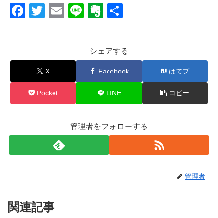
F
T
E
Li
E
共
a
wi
m
n
v
有
c
tt
ail
e
er
シェアする
e
er
n
b
ot
X
Facebook
はてブ
o
e
Pocket
LINE
コピー
o
k
管理者をフォローする
管理者
関連記事