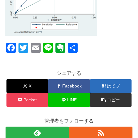
F
T
E
Li
E
共
a
wi
m
n
v
有
c
tt
ail
e
er
シェアする
e
er
n
b
ot
X
Facebook
はてブ
o
e
Pocket
LINE
コピー
o
k
管理者をフォローする