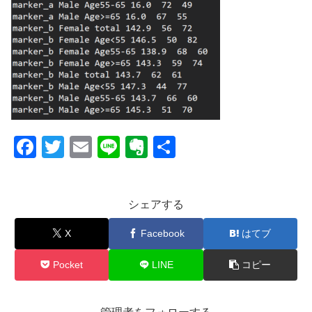
F
T
E
Li
E
共
a
wi
m
n
v
有
c
tt
ail
e
er
シェアする
e
er
n
b
ot
X
Facebook
はてブ
o
e
Pocket
LINE
コピー
o
k