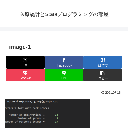
医療統計とStataプログラミングの部屋
image-1
X
Facebook
はてブ
Pocket
LINE
コピー
2021.07.16