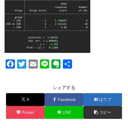
F
T
E
Li
E
共
a
wi
m
n
v
有
c
tt
ail
e
er
シェアする
e
er
n
b
ot
X
Facebook
はてブ
o
e
Pocket
LINE
コピー
o
k