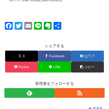
F
T
E
Li
E
共
a
wi
m
n
v
有
c
tt
ail
e
er
シェアする
e
er
n
b
ot
X
Facebook
はてブ
o
e
Pocket
LINE
コピー
o
k
管理者をフォローする
管理者