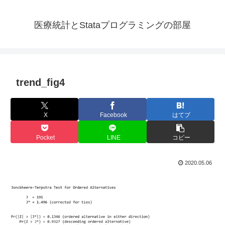
医療統計とStataプログラミングの部屋
trend_fig4
X
Facebook
はてブ
Pocket
LINE
コピー
2020.05.06