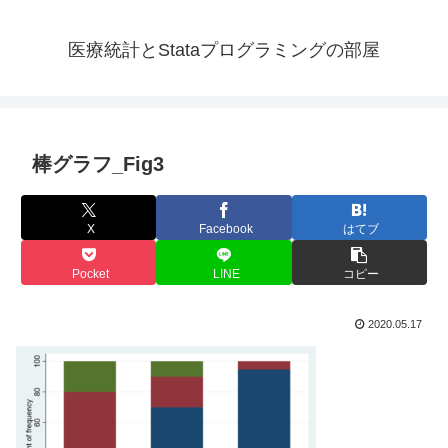
医療統計とStataプログラミングの部屋
棒グラフ_Fig3
X
Facebook
はてブ
Pocket
LINE
コピー
2020.05.17