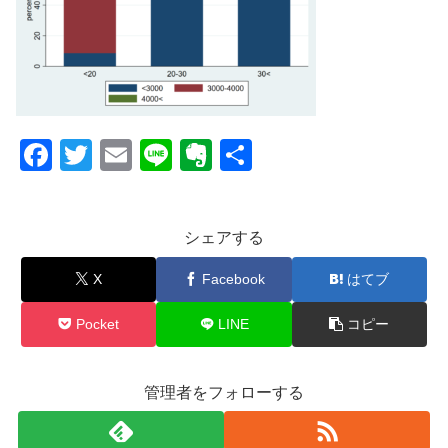
F
T
E
Li
E
共
a
wi
m
n
v
有
c
tt
ail
e
er
シェアする
e
er
n
b
ot
X
Facebook
はてブ
o
e
Pocket
LINE
コピー
o
k
管理者をフォローする