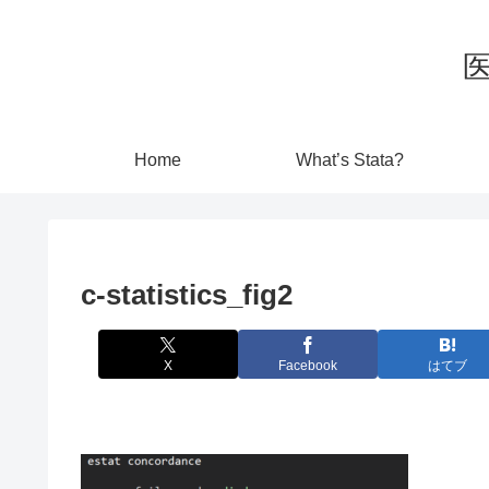
Home
What’s Stata?
c-statistics_fig2
X
Facebook
はてブ