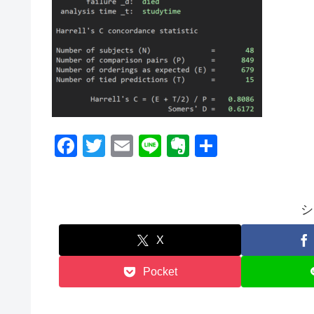
F
T
E
Li
E
共
a
wi
m
n
v
有
c
tt
ail
e
er
e
er
n
シ
b
ot
X
o
e
Pocket
o
k