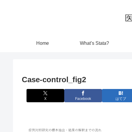
Home
What’s Stata?
Case-control_fig2
X
Facebook
はてブ