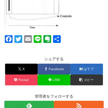
F
T
E
Li
E
共
a
wi
m
n
v
有
c
tt
ail
e
er
シェアする
e
er
n
b
ot
X
Facebook
はてブ
o
e
Pocket
LINE
コピー
o
k
管理者をフォローする