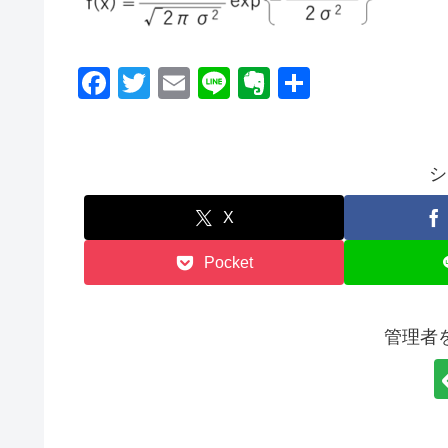
F
T
E
Li
E
共
a
wi
m
n
v
有
c
tt
ail
e
er
e
er
n
シ
b
ot
X
o
e
Pocket
o
k
管理者