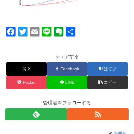
F
T
E
Li
E
共
a
wi
m
n
v
有
c
tt
ail
e
er
シェアする
e
er
n
b
ot
X
Facebook
はてブ
o
e
Pocket
LINE
コピー
o
k
管理者をフォローする
管理者