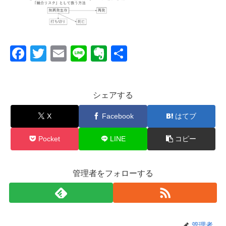
F
T
E
Li
E
共
a
wi
m
n
v
有
c
tt
ail
e
er
シェアする
e
er
n
b
ot
X
Facebook
はてブ
o
e
Pocket
LINE
コピー
o
k
管理者をフォローする
管理者