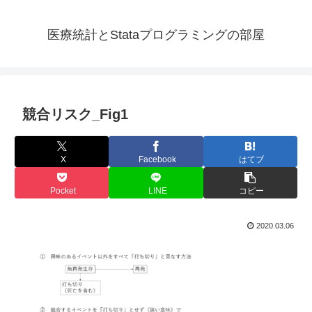
医療統計とStataプログラミングの部屋
競合リスク_Fig1
X
Facebook
はてブ
Pocket
LINE
コピー
2020.03.06