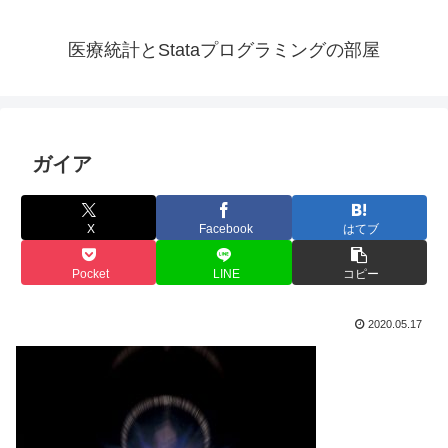
医療統計とStataプログラミングの部屋
ガイア
X
Facebook
はてブ
Pocket
LINE
コピー
2020.05.17