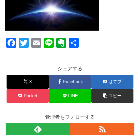
F
T
E
Li
E
共
a
wi
m
n
v
有
c
tt
ail
e
er
シェアする
e
er
n
b
ot
X
Facebook
はてブ
o
e
Pocket
LINE
コピー
o
k
管理者をフォローする