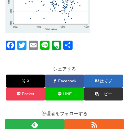
F
T
E
Li
E
共
a
wi
m
n
v
有
c
tt
ail
e
er
シェアする
e
er
n
b
ot
X
Facebook
はてブ
o
e
Pocket
LINE
コピー
o
k
管理者をフォローする