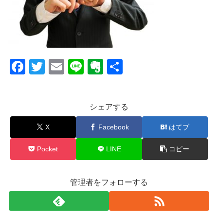
F
T
E
Li
E
共
a
wi
m
n
v
有
c
tt
ail
e
er
シェアする
e
er
n
b
ot
X
Facebook
はてブ
o
e
Pocket
LINE
コピー
o
k
管理者をフォローする