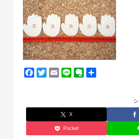
F
T
E
Li
E
共
a
wi
m
n
v
有
c
tt
ail
e
er
e
er
n
シ
b
ot
X
o
e
Pocket
o