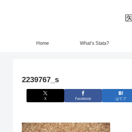
Home
What’s Stata?
2239767_s
X
Facebook
はてブ