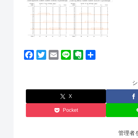
F
T
E
Li
E
共
a
wi
m
n
v
有
c
tt
ail
e
er
e
er
n
シ
b
ot
X
o
e
Pocket
o
k
管理者