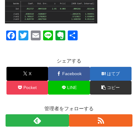
F
T
E
Li
E
共
a
wi
m
n
v
有
c
tt
ail
e
er
シェアする
e
er
n
b
ot
X
Facebook
はてブ
o
e
Pocket
LINE
コピー
o
k
管理者をフォローする