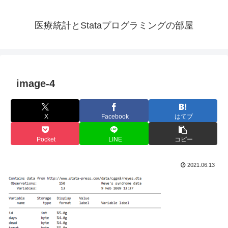
医療統計とStataプログラミングの部屋
image-4
X
Facebook
はてブ
Pocket
LINE
コピー
2021.06.13