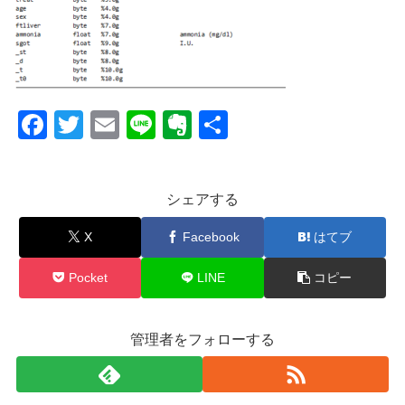
F
T
E
Li
E
共
a
wi
m
n
v
有
c
tt
ail
e
er
シェアする
e
er
n
b
ot
X
Facebook
はてブ
o
e
Pocket
LINE
コピー
o
k
管理者をフォローする