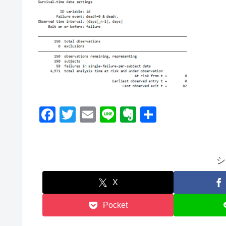
F
T
E
Li
E
共
a
wi
m
n
v
有
c
tt
ail
e
er
e
er
n
シ
b
ot
X
o
e
Pocket
o