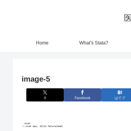
Home
What’s Stata?
image-5
X
Facebook
はてブ