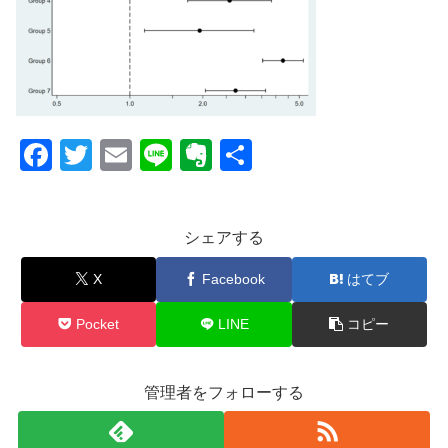
F
T
E
Li
E
共
a
wi
m
n
v
有
c
tt
ail
e
er
シェアする
e
er
n
b
ot
X
Facebook
はてブ
o
e
Pocket
LINE
コピー
o
k
管理者をフォローする