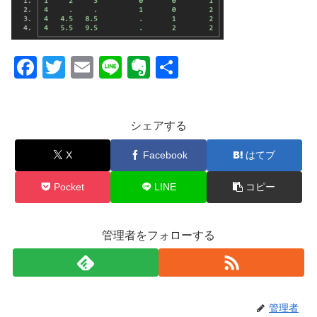
F
T
E
Li
E
共
a
wi
m
n
v
有
c
tt
ail
e
er
シェアする
e
er
n
b
ot
X
Facebook
はてブ
o
e
Pocket
LINE
コピー
o
k
管理者をフォローする
管理者