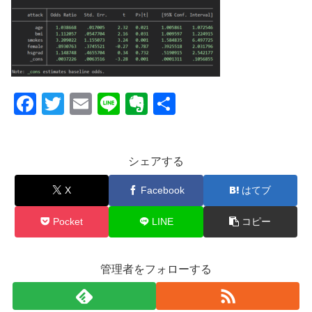
F
T
E
Li
E
共
a
wi
m
n
v
有
c
tt
ail
e
er
シェアする
e
er
n
b
ot
X
Facebook
はてブ
o
e
Pocket
LINE
コピー
o
k
管理者をフォローする