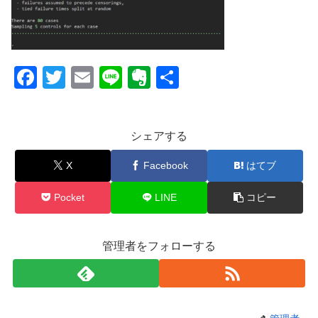
F
T
E
Li
E
共
a
wi
m
n
v
有
c
tt
ail
e
er
シェアする
e
er
n
b
ot
X
Facebook
はてブ
o
e
Pocket
LINE
コピー
o
k
管理者をフォローする