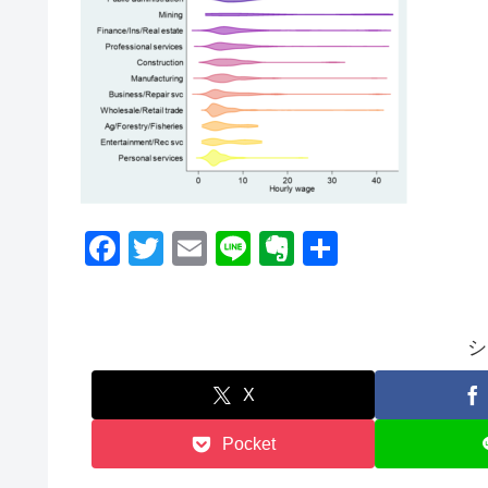
F
T
E
Li
E
共
a
wi
m
n
v
有
c
tt
ail
e
er
e
er
n
シ
b
ot
X
o
e
Pocket
o