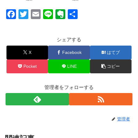
F
T
E
Li
E
共
a
wi
m
n
v
有
c
tt
ail
e
er
シェアする
e
er
n
b
ot
X
Facebook
はてブ
o
e
Pocket
LINE
コピー
o
k
管理者をフォローする
管理者