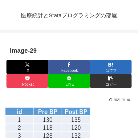
医療統計とStataプログラミングの部屋
image-29
X
Facebook
はてブ
Pocket
LINE
コピー
2021.04.10