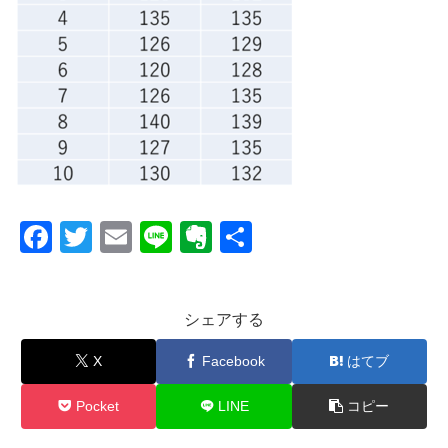
F
T
E
Li
E
共
a
wi
m
n
v
有
c
tt
ail
e
er
シェアする
e
er
n
b
ot
X
Facebook
はてブ
o
e
Pocket
LINE
コピー
o