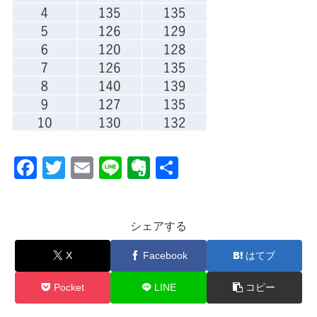
F
T
E
Li
E
共
a
wi
m
n
v
有
c
tt
ail
e
er
シェアする
e
er
n
b
ot
X
Facebook
はてブ
o
e
Pocket
LINE
コピー
o