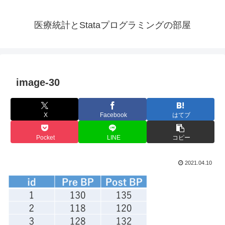
医療統計とStataプログラミングの部屋
image-30
X
Facebook
はてブ
Pocket
LINE
コピー
2021.04.10