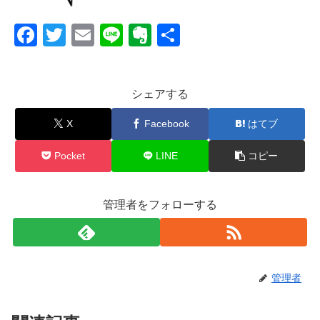
F
T
E
Li
E
共
a
wi
m
n
v
有
c
tt
ail
e
er
シェアする
e
er
n
b
ot
X
Facebook
はてブ
o
e
Pocket
LINE
コピー
o
k
管理者をフォローする
管理者