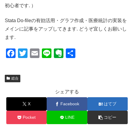
初心者です. ）
Stata Do-fileの有効活用・グラフ作成・医療統計の実装を
メインに記事をアップしてきます. どうぞ宜しくお願いし
ます.
F
T
E
Li
E
共
a
wi
m
n
v
有
c
tt
ail
e
er
総合
e
er
n
b
ot
シェアする
o
e
X
Facebook
はてブ
o
k
Pocket
LINE
コピー