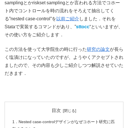
samplingとかriskset samplingとか言われる方法でコホー
ト内でコントロールを時の流れをそろえて抽出してく
る”nested case-control”を
以前ご紹介
しました．それを
Stataで実装するコマンドがあり、”
sttocc
“といいますが、
その使い方をご紹介します．
この方法を使って大学院生の時に行った
研究の論文
が長ら
く塩漬けになっていたのですが、ようやくアクセプトされ
ましたので、その内容も少しご紹介しつつ解説させていた
だきます．
目次
1．Nested case-controlデザインがなぜコホート研究に匹