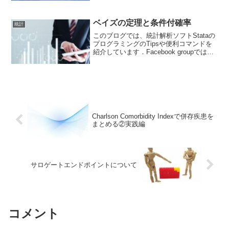
共有して貰うフォーラムになっていま
す． ブログと合わせて個人の学習に役
立...
ベイズの定理と条件付確率
統計
このブログでは、統計解析ソフトStataの
プログラミングのTipsや便利コマンドを
紹介しています．Facebook groupでは、
ちょっとした疑問や気づいたことなどを
共有して貰うフォーラムになっていま
す． ブログと合わせて個人の学習に役
立...
Charlson Comorbidity Indexで併存疾患を
まとめる②実践編
サロゲートエンドポイントについて
コメント