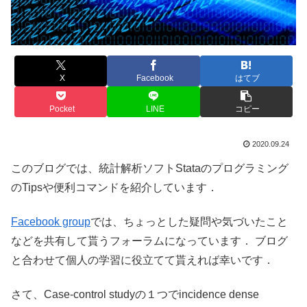
X
Facebook
はてブ
Pocket
LINE
コピー
2020.09.24
このブログでは、統計解析ソフトStataのプログラミング
のTipsや便利コマンドを紹介しています．
Facebook group
では、ちょっとした疑問や気づいたこと
などを共有して貰うフォーラムになっています． ブログ
と合わせて個人の学習に役立てて貰えれば幸いです．
さて、Case-control studyの１つでincidence dense