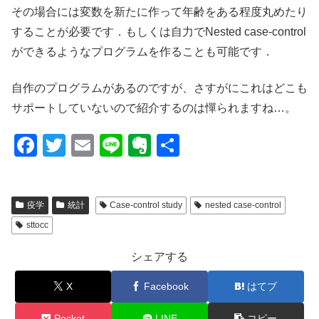
その場合には変数を新たに作って年齢をある程度丸めたり
することが必要です．もしくは自力でNested case-control
ができるようなプログラムを作ることも可能です．
自作のプログラムがあるのですが、さすがにこれはどこも
サポートしていないので紹介するのは憚られますね…。
F
T
E
Li
E
共
a
wi
m
n
v
有
c
tt
ail
e
er
疫学
統計
Case-control study
nested case-control
e
er
n
sttocc
b
ot
o
e
シェアする
o
X
Facebook
はてブ
k
Pocket
LINE
コピー