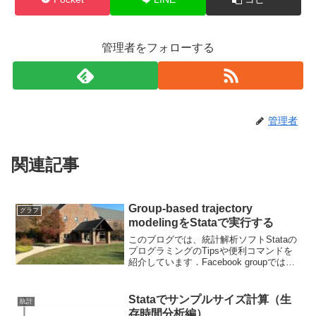
管理者をフォローする
管理者
関連記事
Group-based trajectory
グラフ
modelingをStataで実行する
このブログでは、統計解析ソフトStataの
プログラミングのTipsや便利コマンドを
紹介しています．Facebook groupでは、
ちょっとした疑問や気づいたことなどを
共有して貰うフォーラムになっていま
す． ブログと合わせて個人の学習に役
Stataでサンプルサイズ計算（生
統計
立...
存時間分析編）