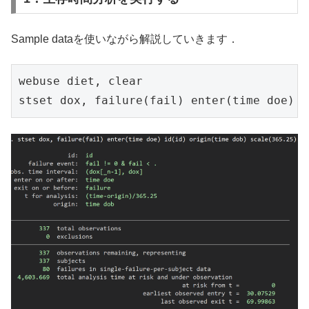
Sample dataを使いながら解説していきます．
webuse diet, clear

stset dox, failure(fail) enter(time doe) i