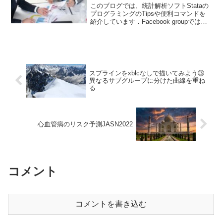
このブログでは、統計解析ソフトStataの
プログラミングのTipsや便利コマンドを
紹介しています．Facebook groupでは、
ちょっとした疑問や気づいたことなどを
共有して貰うフォーラムになっていま
す． ブログと合わせて個人の学習に役
立...
スプラインをxblcなしで描いてみよう③
異なるサブグループに分けた曲線を重ね
る
心血管病のリスク予測JASN2022
コメント
コメントを書き込む