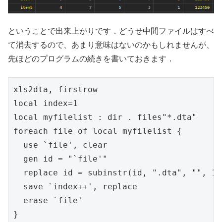
ということで出来上がりです．どうせ中間ファイルはすべ
て消去するので、あまり意味はないのかもしれませんが、
先ほどのプログラムの続きを書いておきます．
xls2dta, firstrow

local index=1

local myfilelist : dir . files"*.dta"

foreach file of local myfilelist {

  use `file', clear

  gen id = "`file'"

  replace id = subinstr(id, ".dta", "", 1)

  save `index++', replace

  erase `file'

}
