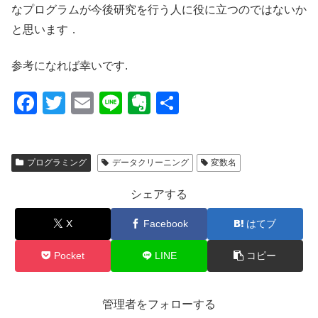
なプログラムが今後研究を行う人に役に立つのではないか
と思います．
参考になれば幸いです.
F
T
E
Li
E
共
a
wi
m
n
v
有
c
tt
ail
e
er
プログラミング
データクリーニング
変数名
e
er
n
b
ot
シェアする
o
e
X
Facebook
はてブ
o
k
Pocket
LINE
コピー
管理者をフォローする