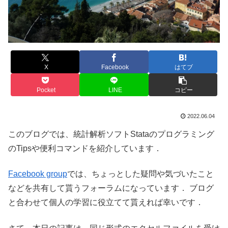
X
Facebook
はてブ
Pocket
LINE
コピー
2022.06.04
このブログでは、統計解析ソフトStataのプログラミング
のTipsや便利コマンドを紹介しています．
Facebook group
では、ちょっとした疑問や気づいたこと
などを共有して貰うフォーラムになっています． ブログ
と合わせて個人の学習に役立てて貰えれば幸いです．