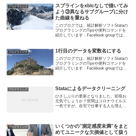
す． ブログと合わせて個人の学習に役
スプラインをxblcなしで描いてみ
プログラミング
立...
よう③異なるサブグループに分け
た曲線を重ねる
このブログでは、統計解析ソフトStataの
プログラミングのTipsや便利コマンドを
紹介しています．Facebook groupでは、
ちょっとした疑問や気づいたことなどを
共有して貰うフォーラムになっていま
す． ブログと合わせて個人の学習に役
1行目のデータを変数名にする
プログラミング
立...
このブログでは、統計解析ソフトStataの
プログラミングのTipsや便利コマンドを
紹介しています．Facebook groupでは、
ちょっとした疑問や気づいたことなどを
共有して貰うフォーラムになっていま
す． ブログと合わせて個人の学習に役
立...
Stataによるデータクリーニング
プログラミング
ひさしぶりの更新となりました。皆様お
元気でしょうか？世間はコロナウイルス
一色ですが、在宅で仕事する人も増えて
きているでしょうか。さて、今日はデー
タマネージメントを学ぶためのStata
pressの書籍とWebサイトを1つ紹介させ
てください....
いくつかの”測定感度未満”をまと
プログラミング
めてユニークな欠損値として扱う