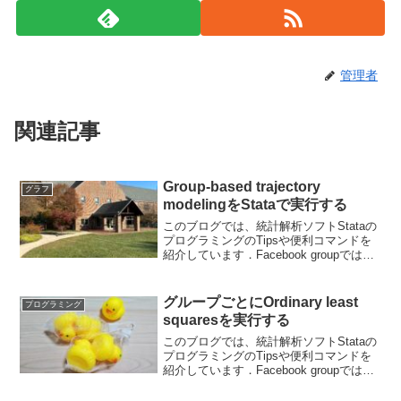
管理者
関連記事
Group-based trajectory
グラフ
modelingをStataで実行する
このブログでは、統計解析ソフトStataの
プログラミングのTipsや便利コマンドを
紹介しています．Facebook groupでは、
ちょっとした疑問や気づいたことなどを
共有して貰うフォーラムになっていま
す． ブログと合わせて個人の学習に役
グループごとにOrdinary least
プログラミング
立...
squaresを実行する
このブログでは、統計解析ソフトStataの
プログラミングのTipsや便利コマンドを
紹介しています．Facebook groupでは、
ちょっとした疑問や気づいたことなどを
共有して貰うフォーラムになっていま