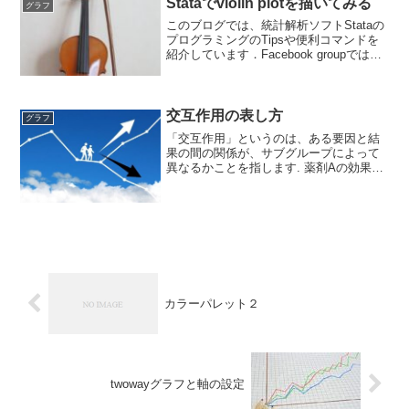
Stataでviolin plotを描いてみる
立...
グラフ
このブログでは、統計解析ソフトStataの
プログラミングのTipsや便利コマンドを
紹介しています．Facebook groupでは、
ちょっとした疑問や気づいたことなどを
共有して貰うフォーラムになっていま
す． ブログと合わせて個人の学習に役
立...
交互作用の表し方
グラフ
「交互作用」というのは、ある要因と結
果の間の関係が、サブグループによって
異なるかことを指します. 薬剤Aの効果を
見るとき、男女で分けると男性では8割に
効いたのに対し、女性には2割しか効果が
なかった、といった現象について統計学
的に検証すること...
カラーパレット２
twowayグラフと軸の設定