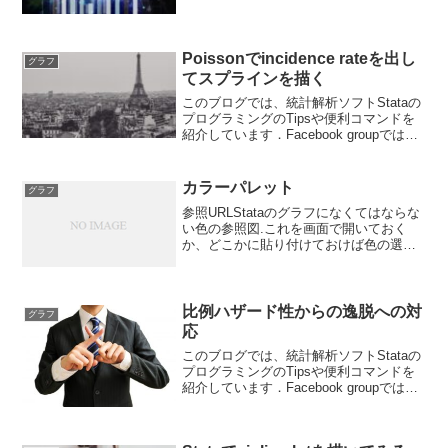
ちょっとした疑問や気づいたことなどを
共有して貰うフォーラムになっていま
す． ブログと合わせて個人の学習に役
立...
Poissonでincidence rateを出し
グラフ
てスプラインを描く
このブログでは、統計解析ソフトStataの
プログラミングのTipsや便利コマンドを
紹介しています．Facebook groupでは、
ちょっとした疑問や気づいたことなどを
共有して貰うフォーラムになっていま
す． ブログと合わせて個人の学習に役
カラーパレット
グラフ
立...
参照URLStataのグラフになくてはならな
い色の参照図.これを画面で開いておく
か、どこかに貼り付けておけば色の選択
で迷う必要はもうありません.Stataのコマ
ンドラインに下記を入力してください.net
from すると次のような画面が結果...
比例ハザード性からの逸脱への対
グラフ
応
このブログでは、統計解析ソフトStataの
プログラミングのTipsや便利コマンドを
紹介しています．Facebook groupでは、
ちょっとした疑問や気づいたことなどを
共有して貰うフォーラムになっていま
す． ブログと合わせて個人の学習に役