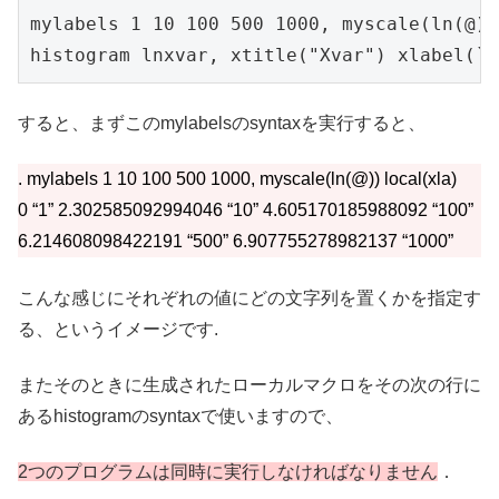
mylabels 1 10 100 500 1000, myscale(ln(@))
histogram lnxvar, xtitle("Xvar") xlabel(`x
すると、まずこのmylabelsのsyntaxを実行すると、
. mylabels 1 10 100 500 1000, myscale(ln(@)) local(xla)
0 “1” 2.302585092994046 “10” 4.605170185988092 “100”
6.214608098422191 “500” 6.907755278982137 “1000”
こんな感じにそれぞれの値にどの文字列を置くかを指定す
る、というイメージです.
またそのときに生成されたローカルマクロをその次の行に
あるhistogramのsyntaxで使いますので、
2つのプログラムは同時に実行しなければなりません
．