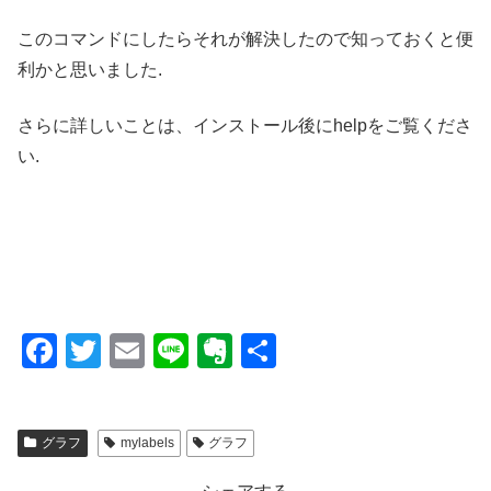
このコマンドにしたらそれが解決したので知っておくと便
利かと思いました.
さらに詳しいことは、インストール後にhelpをご覧くださ
い.
F
T
E
Li
E
共
a
wi
m
n
v
有
c
tt
ail
e
er
グラフ
mylabels
グラフ
e
er
n
b
ot