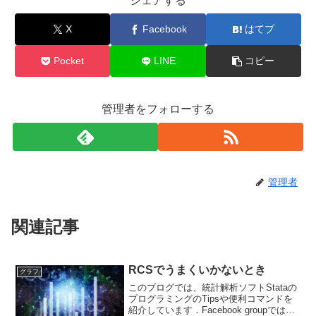
シェアする
o
e
X
Facebook
はてブ
o
k
Pocket
LINE
コピー
管理者をフォローする
管理者
関連記事
RCSでうまくいかないとき
グラフ
このブログでは、統計解析ソフトStataの
プログラミングのTipsや便利コマンドを
紹介しています．Facebook groupでは、