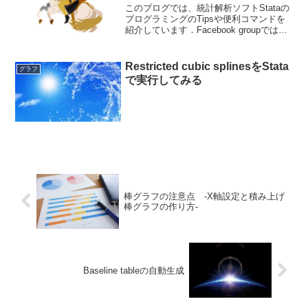
このブログでは、統計解析ソフトStataの
プログラミングのTipsや便利コマンドを
紹介しています．Facebook groupでは、
ちょっとした疑問や気づいたことなどを
共有して貰うフォーラムになっていま
す． ブログと合わせて個人の学習に役
Restricted cubic splinesをStata
グラフ
立...
で実行してみる
棒グラフの注意点 -X軸設定と積み上げ
棒グラフの作り方-
Baseline tableの自動生成