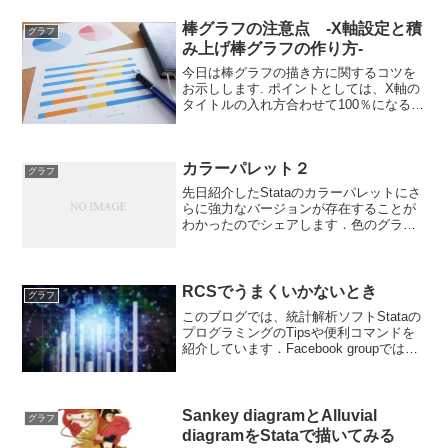
共有して貰うフォーラムになっていま
す． ブログと合わせて個人の学習に役
棒グラフの注意点 -X軸設定と積
グラフ
立...
み上げ棒グラフの作り方-
今日は棒グラフの描き方に関するコツを
お示しします. ポイントとしては、X軸の
タイトルの入れ方合わせて100％になるよ
うな棒グラフについて説明していきます.
いつものautoのデータセットで、燃費と
車体の重さの関係について描いてみたい
カラーパレット２
と思います...
グラフ
先日紹介したStataのカラーパレットにさ
らに強力なバージョンが存在することが
わかったのでシェアします．色のグラデ
ーションをつけたいときにはこちらのほ
うが便利そうですし、いろいろと使い勝
手がよさそうな印象です。まだ使いこな
せているわけではあ...
RCSでうまくいかないとき
グラフ
このブログでは、統計解析ソフトStataの
プログラミングのTipsや便利コマンドを
紹介しています．Facebook groupでは、
ちょっとした疑問や気づいたことなどを
共有して貰うフォーラムになっていま
す． ブログと合わせて個人の学習に役
立...
Sankey diagramとAlluvial
グラフ
diagramをStataで描いてみる