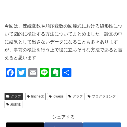
今回は、連続変数や順序変数の回帰式における線形性につ
いて図的に検証する方法についてまとめました．論文の中
に結果として出さないデータになることも多々あります
が、事前の検証を行う上で役に立ちそうな方法であると言
えると思います．
F
T
E
Li
E
共
a
wi
m
n
v
有
c
tt
ail
e
er
グラフ
lincheck
lowess
グラフ
プログラミング
e
er
n
線形性
b
ot
o
e
シェアする