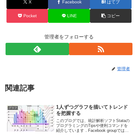
o
X
Facebook
はてブ
k
Pocket
LINE
コピー
管理者をフォローする
管理者
関連記事
1人ずつグラフを描いてトレンド
グラフ
を把握する
このブログでは、統計解析ソフトStataの
プログラミングのTipsや便利コマンドを
紹介しています．Facebook groupでは、
ちょっとした疑問や気づいたことなどを