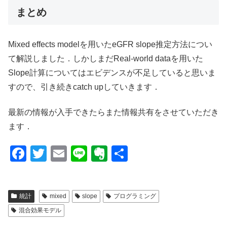
まとめ
Mixed effects modelを用いたeGFR slope推定方法につい
て解説しました．しかしまだReal-world dataを用いた
Slope計算についてはエビデンスが不足していると思いま
すので、引き続きcatch upしていきます．
最新の情報が入手できたらまた情報共有をさせていただき
ます．
F
T
E
Li
E
共
a
wi
m
n
v
有
c
tt
ail
e
er
統計
mixed
slope
プログラミング
e
er
n
混合効果モデル
b
ot