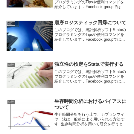
プログラミングのTipsや便利コマンドを
紹介しています．Facebook groupでは、
ちょっとした疑問や気づいたことなどを
共有して貰うフォーラムになっていま
す． ブログと合わせて個人の学習に役
順序ロジスティック回帰について
統計
立...
このブログでは、統計解析ソフトStataの
プログラミングのTipsや便利コマンドを
紹介しています．Facebook groupでは、
ちょっとした疑問や気づいたことなどを
共有して貰うフォーラムになっていま
す． ブログと合わせて個人の学習に役
立...
独立性の検定をStataで実行する
統計
このブログでは、統計解析ソフトStataの
プログラミングのTipsや便利コマンドを
紹介しています．Facebook groupでは、
ちょっとした疑問や気づいたことなどを
共有して貰うフォーラムになっていま
す． ブログと合わせて個人の学習に役
立...
生存時間分析におけるバイアスに
統計
ついて
生存時間分析を行う上で、カプランマイ
ヤー法は一般的によく用いられる方法で
す. 生存時間分析を用いて研究を行うと
き、打ち切りがランダムに発生する とい
う前提条件に基づいていますが、本当に