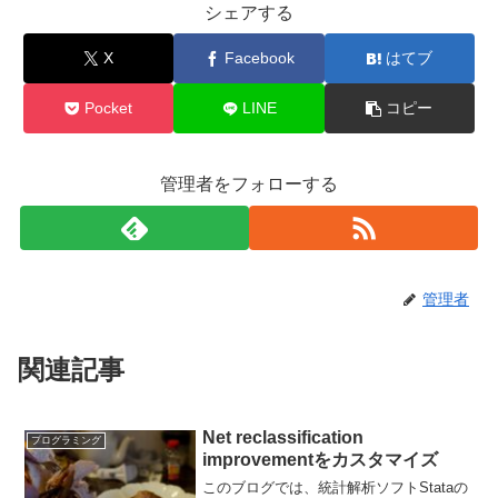
o
e
シェアする
o
X
Facebook
はてブ
k
Pocket
LINE
コピー
管理者をフォローする
管理者
関連記事
Net reclassification
プログラミング
improvementをカスタマイズ
このブログでは、統計解析ソフトStataの