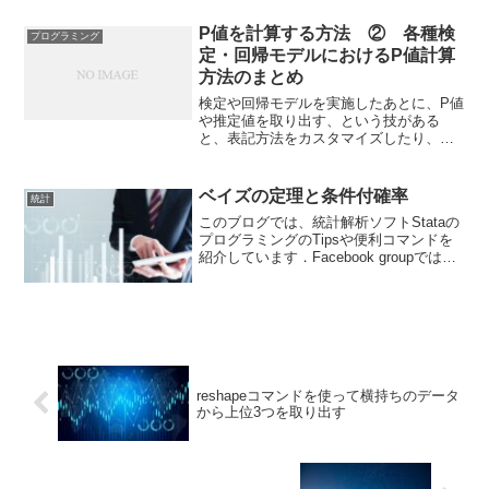
そうなのかはわかりません.今日は、何ら
P値を計算する方法 ② 各種検
かの理由に基づく打...
プログラミング
定・回帰モデルにおけるP値計算
方法のまとめ
検定や回帰モデルを実施したあとに、P値
や推定値を取り出す、という技がある
と、表記方法をカスタマイズしたり、結
果だけを手早くコピーしたりできるの
で、その後のデータ整理の時間を短縮す
ることができます.特にたくさんのモデル
ベイズの定理と条件付確率
統計
を試した際に、結果だけと...
このブログでは、統計解析ソフトStataの
プログラミングのTipsや便利コマンドを
紹介しています．Facebook groupでは、
ちょっとした疑問や気づいたことなどを
共有して貰うフォーラムになっていま
す． ブログと合わせて個人の学習に役
立...
reshapeコマンドを使って横持ちのデータ
から上位3つを取り出す